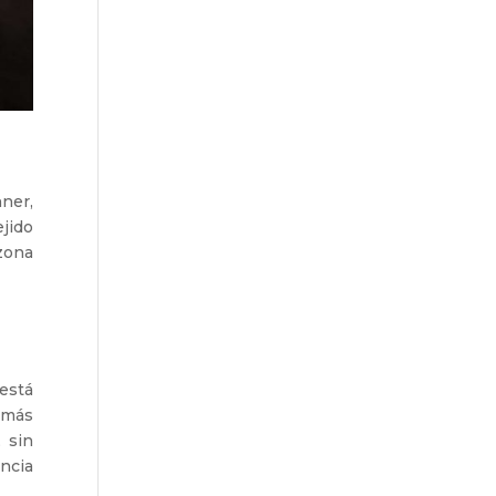
ner,
jido
zona
está
e más
 sin
encia