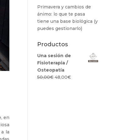
Primavera y cambios de
ánimo: lo que te pasa
tiene una base biológica (y
puedes gestionarlo)
Productos
Una sesión de
Fisioterapia /
Osteopatía
El
El
50,00
€
48,00
€
precio
precio
original
actual
era:
es:
50,00€.
48,00€.
e, en
giosa
a la
edas