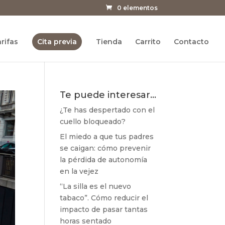
0 elementos
rifas
Cita previa
Tienda
Carrito
Contacto
Te puede interesar…
¿Te has despertado con el
cuello bloqueado?
El miedo a que tus padres
se caigan: cómo prevenir
la pérdida de autonomía
en la vejez
“La silla es el nuevo
tabaco”. Cómo reducir el
impacto de pasar tantas
horas sentado