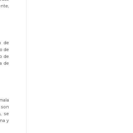
ente,
n de
o de
po de
ma de
 mala
n son
, se
ona y