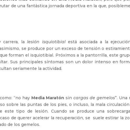
rutar de una fantástica jornada deportiva en la que, posiblem
 carrera, la
lesión isquiotibial
está asociada a la ejecució
asimismo, se produce por un exceso de tensión o estiramient
e forman el isquiotibial. Próximos a la pantorrilla, este gru
saltar. Sus principales síntomas son un dolor intenso en for
ultan seriamente la actividad.
í como: “no hay
Media Maratón
sin
cargas de gemelos
”. Una
so sobre las puntas de los pies, o incluso, la mala circulació
de este tipo de lesión. Cuando se produce una sobrecarga
aso de querer acelerar la recuperación, se suele estirar la z
tado de los gemelos.