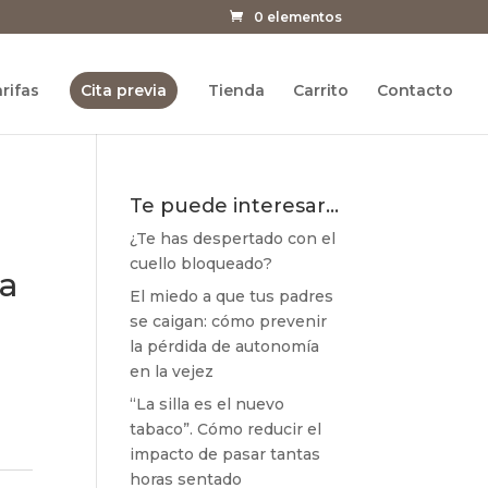
0 elementos
rifas
Cita previa
Tienda
Carrito
Contacto
Te puede interesar…
¿Te has despertado con el
cuello bloqueado?
ía
El miedo a que tus padres
se caigan: cómo prevenir
la pérdida de autonomía
en la vejez
“La silla es el nuevo
tabaco”. Cómo reducir el
impacto de pasar tantas
horas sentado