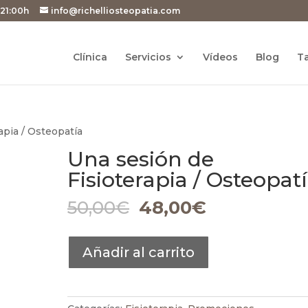
 21:00h
info@richelliosteopatia.com
Clínica
Servicios
Vídeos
Blog
Ta
apia / Osteopatía
Una sesión de
Fisioterapia / Osteopat
El
El
50,00
€
48,00
€
precio
precio
original
actual
Una
era:
es:
Añadir al carrito
sesión
50,00€.
48,00€.
de
Fisioterapia
/