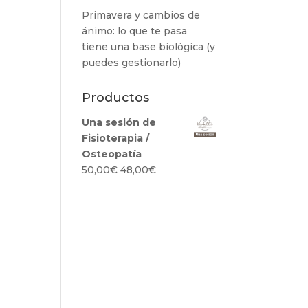
Primavera y cambios de
ánimo: lo que te pasa
tiene una base biológica (y
puedes gestionarlo)
Productos
Una sesión de
Fisioterapia /
Osteopatía
El
El
50,00
€
48,00
€
precio
precio
original
actual
era:
es:
50,00€.
48,00€.