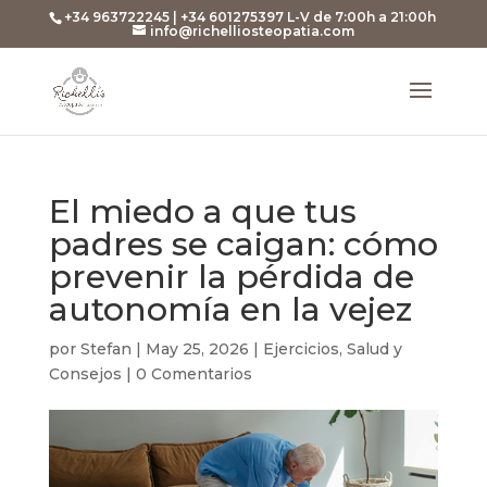
+34 963722245 | +34 601275397 L-V de 7:00h a 21:00h
info@richelliosteopatia.com
El miedo a que tus
padres se caigan: cómo
prevenir la pérdida de
autonomía en la vejez
por
Stefan
|
May 25, 2026
|
Ejercicios
,
Salud y
Consejos
|
0 Comentarios