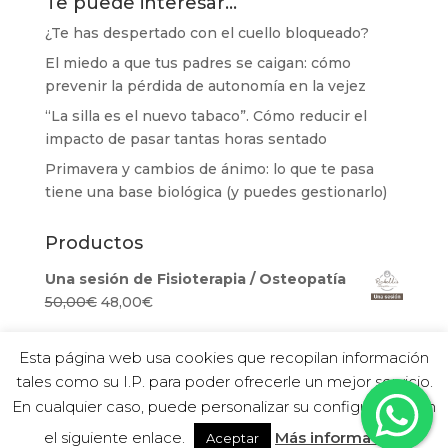
Te puede interesar…
¿Te has despertado con el cuello bloqueado?
El miedo a que tus padres se caigan: cómo
prevenir la pérdida de autonomía en la vejez
“La silla es el nuevo tabaco”. Cómo reducir el
impacto de pasar tantas horas sentado
Primavera y cambios de ánimo: lo que te pasa
tiene una base biológica (y puedes gestionarlo)
Productos
Una sesión de Fisioterapia / Osteopatía
El
El
50,00
€
48,00
€
precio
precio
original
actual
Esta página web usa cookies que recopilan información
era:
es:
tales como su I.P. para poder ofrecerle un mejor servicio.
50,00€.
48,00€.
En cualquier caso, puede personalizar su configuración en
Richelli Osteopatía y Fisioterapia®
el siguiente enlace.
Más información
Aceptar