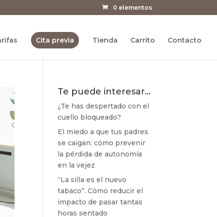
0 elementos
rifas
Cita previa
Tienda
Carrito
Contacto
Te puede interesar…
¿Te has despertado con el
cuello bloqueado?
El miedo a que tus padres
se caigan: cómo prevenir
la pérdida de autonomía
en la vejez
“La silla es el nuevo
tabaco”. Cómo reducir el
impacto de pasar tantas
horas sentado