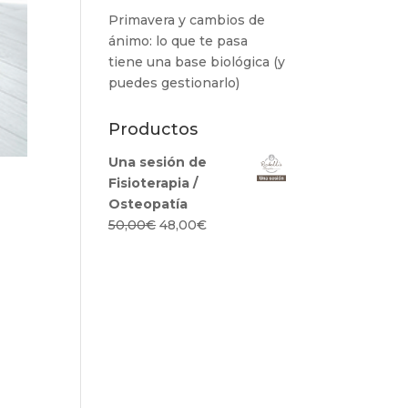
Primavera y cambios de
ánimo: lo que te pasa
tiene una base biológica (y
puedes gestionarlo)
Productos
Una sesión de
Fisioterapia /
Osteopatía
El
El
50,00
€
48,00
€
precio
precio
original
actual
era:
es:
50,00€.
48,00€.