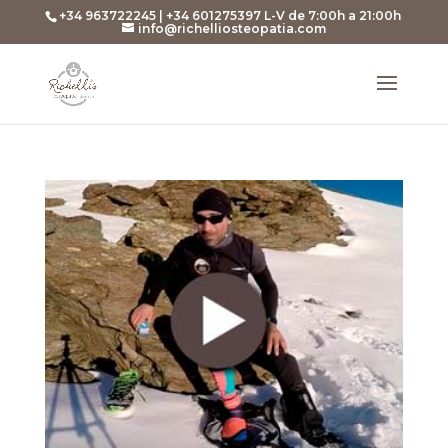
+34 963722245 | +34 601275397 L-V de 7:00h a 21:00h
info@richelliosteopatia.com