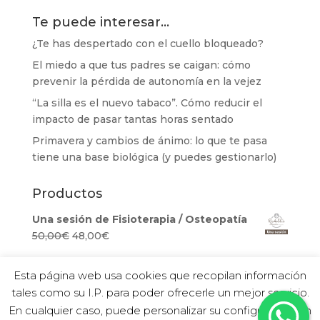
Te puede interesar…
¿Te has despertado con el cuello bloqueado?
El miedo a que tus padres se caigan: cómo
prevenir la pérdida de autonomía en la vejez
“La silla es el nuevo tabaco”. Cómo reducir el
impacto de pasar tantas horas sentado
Primavera y cambios de ánimo: lo que te pasa
tiene una base biológica (y puedes gestionarlo)
Productos
Una sesión de Fisioterapia / Osteopatía
El
El
50,00
€
48,00
€
precio
precio
original
actual
Esta página web usa cookies que recopilan información
era:
es:
tales como su I.P. para poder ofrecerle un mejor servicio.
50,00€.
48,00€.
En cualquier caso, puede personalizar su configuración en