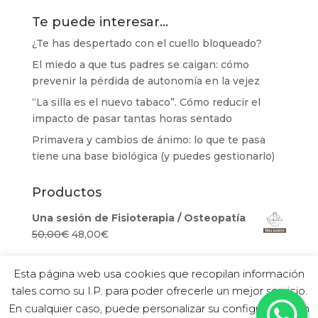
Te puede interesar…
¿Te has despertado con el cuello bloqueado?
El miedo a que tus padres se caigan: cómo
prevenir la pérdida de autonomía en la vejez
“La silla es el nuevo tabaco”. Cómo reducir el
impacto de pasar tantas horas sentado
Primavera y cambios de ánimo: lo que te pasa
tiene una base biológica (y puedes gestionarlo)
Productos
Una sesión de Fisioterapia / Osteopatía
El
El
50,00
€
48,00
€
precio
precio
original
actual
Esta página web usa cookies que recopilan información
era:
es:
tales como su I.P. para poder ofrecerle un mejor servicio.
50,00€.
48,00€.
En cualquier caso, puede personalizar su configuración en