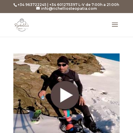
+34 963722245 | +34 601275397 L-V de 7:00h a 21:00h
info@richelliosteopatia.com