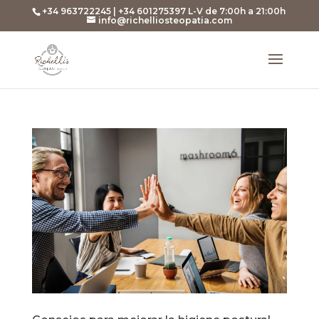
+34 963722245 | +34 601275397 L-V de 7:00h a 21:00h
info@richelliosteopatia.com