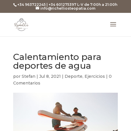
+34 963722245 | +34 601275397 L-V de 7:00h a 21:00h
info@richelliosteopatia.com
Calentamiento para
deportes de agua
por
Stefan
|
Jul 8, 2021
|
Deporte
,
Ejercicios
|
0
Comentarios