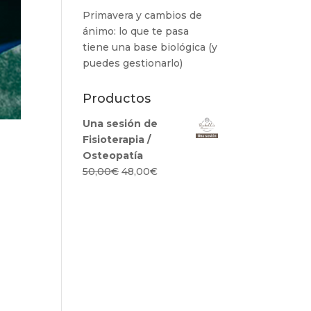
Primavera y cambios de
ánimo: lo que te pasa
tiene una base biológica (y
puedes gestionarlo)
Productos
Una sesión de
Fisioterapia /
Osteopatía
El
El
50,00
€
48,00
€
precio
precio
original
actual
era:
es:
50,00€.
48,00€.