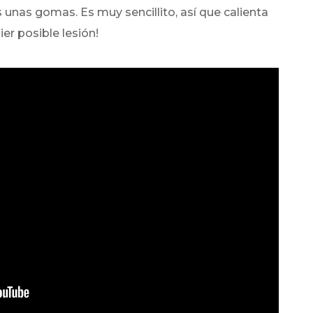
 unas gomas. Es muy sencillito, así que calienta
ier posible lesión!