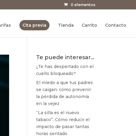
0 elementos
rifas
Cita previa
Tienda
Carrito
Contacto
Te puede interesar…
¿Te has despertado con el
cuello bloqueado?
El miedo a que tus padres
se caigan: cómo prevenir
la pérdida de autonomía
en la vejez
“La silla es el nuevo
tabaco”. Cómo reducir el
impacto de pasar tantas
horas sentado