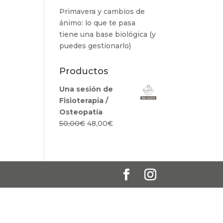
Primavera y cambios de
ánimo: lo que te pasa
tiene una base biológica (y
puedes gestionarlo)
Productos
Una sesión de
Fisioterapia /
Osteopatía
El
El
50,00
€
48,00
€
precio
precio
original
actual
era:
es:
50,00€.
48,00€.