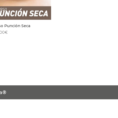
so Punción Seca
,00
€
ia®