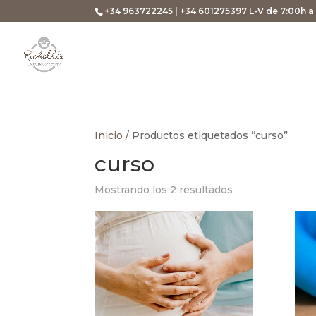
+34 963722245 | +34 601275397 L-V de 7:00h a
Inicio
/ Productos etiquetados “curso”
curso
Mostrando los 2 resultados