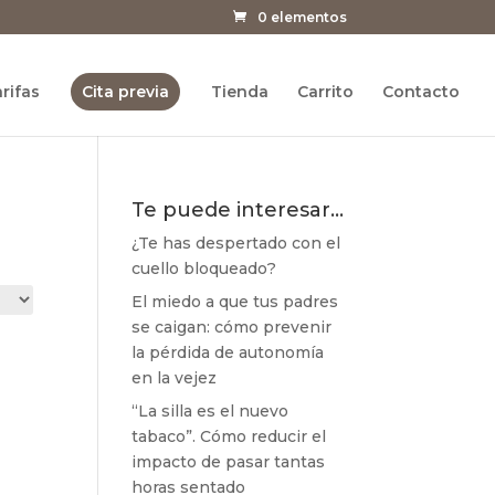
0 elementos
rifas
Cita previa
Tienda
Carrito
Contacto
Te puede interesar…
¿Te has despertado con el
cuello bloqueado?
El miedo a que tus padres
se caigan: cómo prevenir
la pérdida de autonomía
en la vejez
“La silla es el nuevo
tabaco”. Cómo reducir el
impacto de pasar tantas
horas sentado