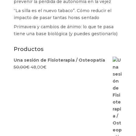
prevenir la pérdida de autonomía en la vejez
“La silla es el nuevo tabaco”. Cómo reducir el
impacto de pasar tantas horas sentado
Primavera y cambios de ánimo: lo que te pasa
tiene una base biológica (y puedes gestionarlo)
Productos
Una sesión de Fisioterapia / Osteopatía
El
El
50,00
€
48,00
€
precio
precio
original
actual
era:
es:
50,00€.
48,00€.