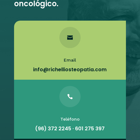
oncológico.

Email
info@richelliosteopatia.com

Teléfono
(96) 372 2245 · 601 275 397